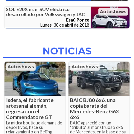
SOL E20X es el SUV eléctrico
Autoshows
desarrollado por Volkswagen y JAC
Esaú Ponce
Lunes, 30 de abril de 2018
NOTICIAS
Autoshows
Autoshows
Isdera, el fabricante
BAIC BJ80 6x6, una
artesanal alemán,
copia barata del
regresa con el
Mercedes-Benz G63
Commendatore GT
6x6
La mítica boutique alemana de
BAIC apareció con un
deportivos, hace su
"tributo" al monstruoso 6x6
relanzamiento en Beijing.
de Mercedes, en la base de su