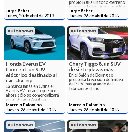
propio BJ80, un todo-terreno
que guarda bastante parecido
Jorge Beher
Jorge Beher
con el Clase G
Lunes, 30 de abril de 2018
Jueves, 26 de abril de 2018
Autoshows
Autoshows
Honda Everus EV
Chery Tiggo 8, un SUV
Concept, un SUV
de siete plazas más
eléctrico destinado al
En el Salón de Beijing se
presenta la versión definitiva
car-sharing
del SUV más grande del
La marca lanza en China el
fabricante chino.
Everus EV, un auto que por
ahora sólo se comercializará
en el Dragón Asiático.
Marcelo Palomino
Marcelo Palomino
Jueves, 26 de abril de 2018
Jueves, 26 de abril de 2018
Autoshows
Autoshows