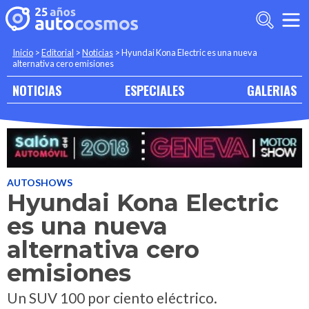
Inicio
>
Editorial
>
Noticias
>
Hyundai Kona Electric es una nueva
alternativa cero emisiones
NOTICIAS
ESPECIALES
GALERIAS
AUTOSHOWS
Hyundai Kona Electric
es una nueva
alternativa cero
emisiones
Un SUV 100 por ciento eléctrico.