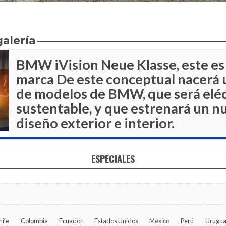
galería
BMW iVision Neue Klasse, este es 
marca
De este conceptual nacerá u
de modelos de BMW, que será eléctr
sustentable, y que estrenará un 
diseño exterior e interior.
ESPECIALES
hile
Colombia
Ecuador
Estados Unidos
México
Perú
Urugu