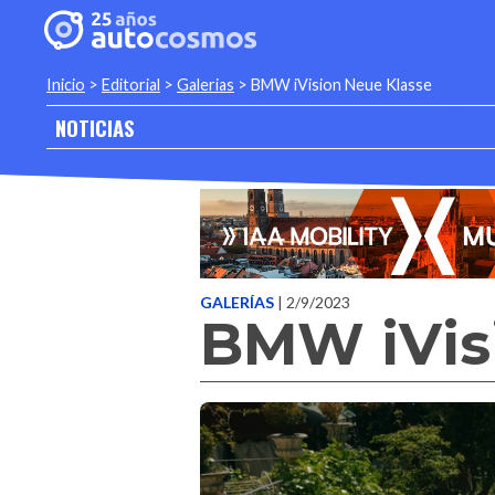
Inicio
>
Editorial
>
Galerias
>
BMW iVision Neue Klasse
NOTICIAS
GALERÍAS
| 2/9/2023
BMW iVis