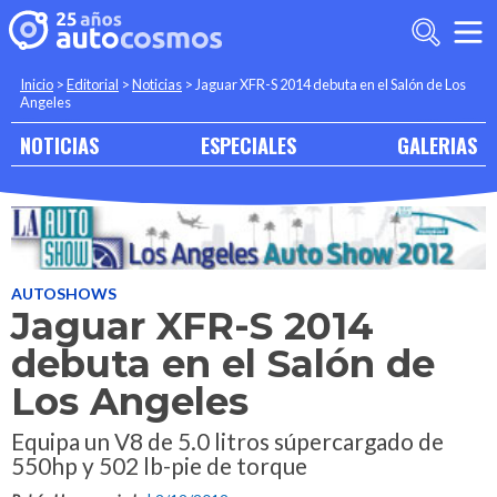
Inicio
>
Editorial
>
Noticias
>
Jaguar XFR-S 2014 debuta en el Salón de Los
Angeles
NOTICIAS
ESPECIALES
GALERIAS
AUTOSHOWS
Jaguar XFR-S 2014
debuta en el Salón de
Los Angeles
Equipa un V8 de 5.0 litros súpercargado de
550hp y 502 lb-pie de torque