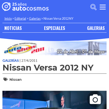
Inicio
>
Editorial
>
Galerias
>
Nissan Versa 2012 NY
NOTICIAS
ESPECIALES
GALERIAS
GALERÍAS
| 27/4/2011
Nissan Versa 2012 NY
Nissan