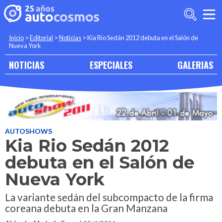
Inicio
>
Editorial
>
Noticias
>
Kia Rio Sedán 2012 debuta en el Salón de
Nueva York
NOTICIAS
ESPECIALES
GALERIAS
AUTOSHOWS
Kia Rio Sedán 2012
debuta en el Salón de
Nueva York
La variante sedán del subcompacto de la firma
coreana debuta en la Gran Manzana