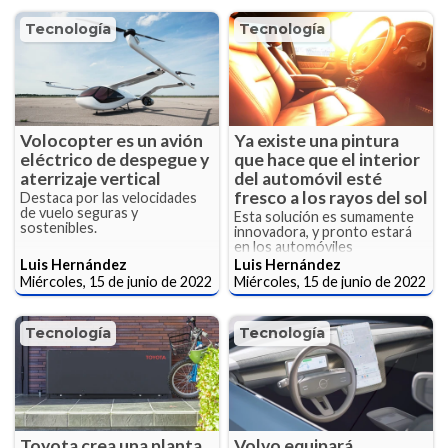
Tecnología
Tecnología
Volocopter es un avión
Ya existe una pintura
eléctrico de despegue y
que hace que el interior
aterrizaje vertical
del automóvil esté
fresco a los rayos del sol
Destaca por las velocidades
de vuelo seguras y
Esta solución es sumamente
sostenibles.
innovadora, y pronto estará
en los automóviles
Luis Hernández
Luis Hernández
Miércoles, 15 de junio de 2022
Miércoles, 15 de junio de 2022
Tecnología
Tecnología
Toyota crea una planta
Volvo equipará