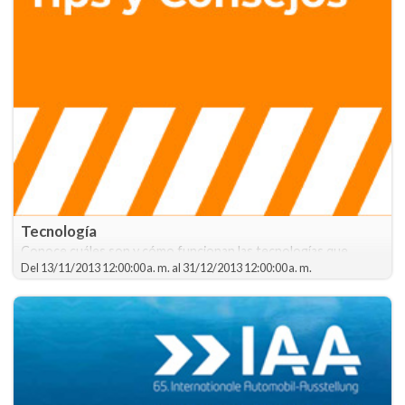
Tecnología
Conoce cuáles son y cómo funcionan las tecnologías que
incorporan los automóviles.
Del
13/11/2013 12:00:00 a. m.
al
31/12/2013 12:00:00 a. m.