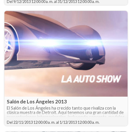
cita para cerrar el año con broche de oro.
Del
9/12/2013 12:00:00 a. m.
al
31/12/2013 12:00:00 a. m.
Salón de Los Ángeles 2013
El Salón de Los Ángeles ha crecido tanto que rivaliza con la
clásica muestra de Detroit. Aquí tenemos una gran cantidad de
presentaciones internacionales, incluyendo concepts, modelos
de producción y premios.
Del
22/11/2013 12:00:00 a. m.
al
1/12/2013 12:00:00 a. m.