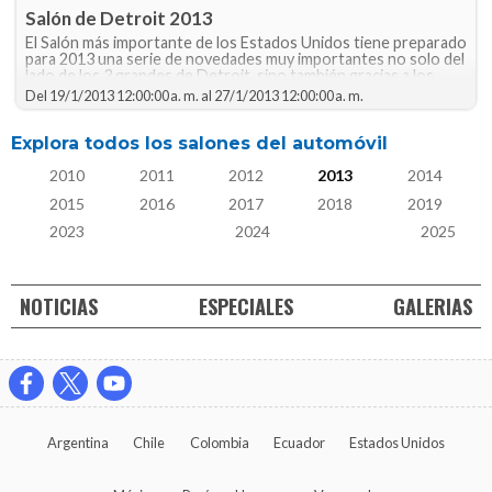
Salón de Detroit 2013
El Salón más importante de los Estados Unidos tiene preparado
para 2013 una serie de novedades muy importantes no solo del
lado de los 3 grandes de Detroit, sino también gracias a los
fabricantes asiáticos y europeos.
Del
19/1/2013 12:00:00 a. m.
al
27/1/2013 12:00:00 a. m.
Explora todos los salones del automóvil
2010
2011
2012
2013
2014
2015
2016
2017
2018
2019
2023
2024
2025
NOTICIAS
ESPECIALES
GALERIAS
Argentina
Chile
Colombia
Ecuador
Estados Unidos