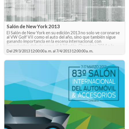
Salón de New York 2013
El Salón de New York en su edición 2013 no solo ve coronarse
al VW Golf VII como el auto del año, sino que también sigue
ganando importancia en la escena internacional, con
importantes debuts como el A3 Sedán, Cherokee 2014 o la
Range Rover Sport de nueva generación.
Del
29/3/2013 12:00:00 a. m.
al
7/4/2013 12:00:00 a. m.