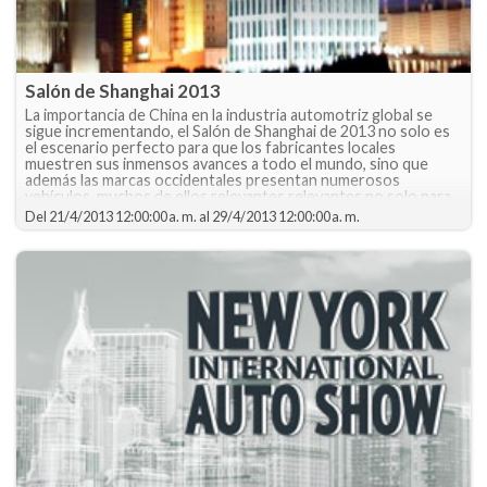
Salón de Shanghai 2013
La importancia de China en la industria automotriz global se
sigue incrementando, el Salón de Shanghai de 2013 no solo es
el escenario perfecto para que los fabricantes locales
muestren sus inmensos avances a todo el mundo, sino que
además las marcas occidentales presentan numerosos
vehículos, muchos de ellos relevantes relevantes no solo para
aquel mercado, sino de repercución global.
Del
21/4/2013 12:00:00 a. m.
al
29/4/2013 12:00:00 a. m.