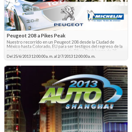
Peugeot 208 a Pikes Peak
Nuestro recorrido en un Peugeot 208 desde la Ciudad de
México hasta Colorado, EU para ser testigos del regreso de la
marca francesa a la competencia de Pikes Peak luego de 25
años.
Del
25/6/2013 12:00:00 a. m.
al
2/7/2013 12:00:00 a. m.