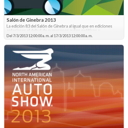
Salón de Ginebra 2013
La edición 83 del Salón de Ginebra al igual que en ediciones
anteriores,el debut de numerosos autos exóticos y
deportivos. Es el Autoshow más glamoroso del mundo
Del
7/3/2013 12:00:00 a. m.
al
17/3/2013 12:00:00 a. m.