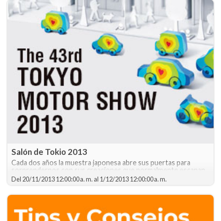
Salón de Tokio 2013
Cada dos años la muestra japonesa abre sus puertas para
sorprendernos con sus creaciones que normalmente escapan
a la imaginación de los Salones occidentales.
Del
20/11/2013 12:00:00 a. m.
al
1/12/2013 12:00:00 a. m.